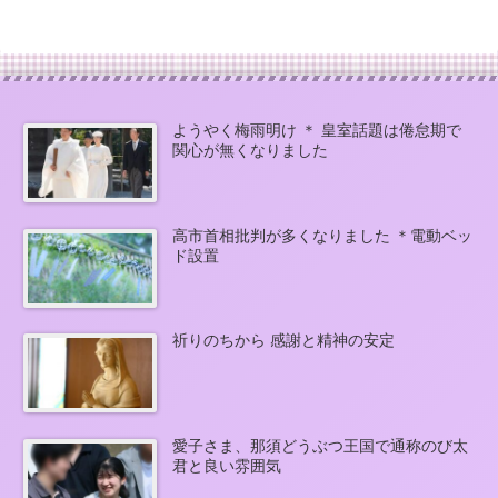
ようやく梅雨明け ＊ 皇室話題は倦怠期で
関心が無くなりました
高市首相批判が多くなりました ＊電動ベッ
ド設置
祈りのちから 感謝と精神の安定
愛子さま、那須どうぶつ王国で通称のび太
君と良い雰囲気