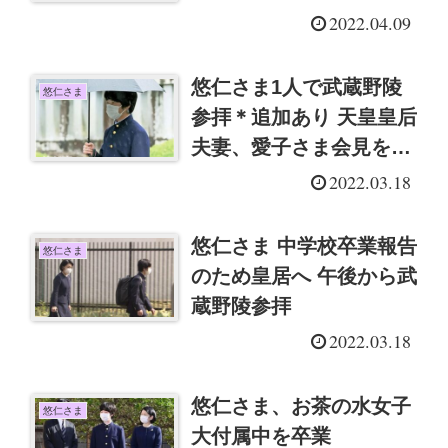
2022.04.09
悠仁さま1人で武蔵野陵
悠仁さま
参拝＊追加あり 天皇皇后
夫妻、愛子さま会見を終
えてほっとする
2022.03.18
悠仁さま 中学校卒業報告
悠仁さま
のため皇居へ 午後から武
蔵野陵参拝
2022.03.18
悠仁さま、お茶の水女子
悠仁さま
大付属中を卒業