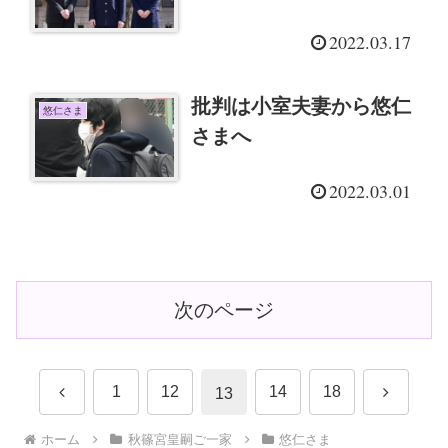
2022.03.17
批判は小室夫妻から悠仁
悠仁さま
さまへ
2022.03.01
次のページ
前
次
1
12
14
18
13
へ
へ
ホーム
秋篠宮皇嗣ご一家
悠仁さま