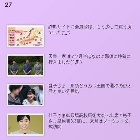
27
詐欺サイトに会員登録、もう少しで買う所
でした(*_*;
天皇一家 まだ7月半ばなのに那須に静養に
行きました( ﾟДﾟ)
愛子さま、那須どうぶつ王国で通称のび太
君と良い雰囲気
佳子さま御殿場高校馬術大会へ出席＊彬子
さま皇族費3.3倍に、来月はブータン非公
式訪問