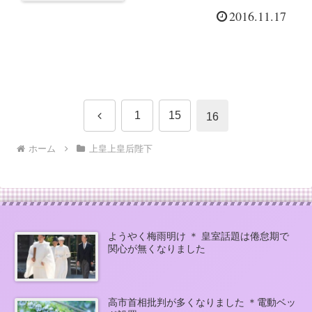
2016.11.17
前
1
15
16
へ
ホーム
上皇上皇后陛下
ようやく梅雨明け ＊ 皇室話題は倦怠期で
関心が無くなりました
高市首相批判が多くなりました ＊電動ベッ